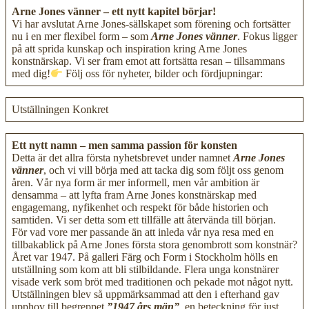
Arne Jones vänner – ett nytt kapitel börjar!
Vi har avslutat Arne Jones-sällskapet som förening och fortsätter
nu i en mer flexibel form – som
Arne Jones vänner
. Fokus ligger
på att sprida kunskap och inspiration kring Arne Jones
konstnärskap. Vi ser fram emot att fortsätta resan – tillsammans
med dig!
Följ oss för nyheter, bilder och fördjupningar:
Utställningen Konkret
Ett nytt namn – men samma passion för konsten
Detta är det allra första nyhetsbrevet under namnet
Arne Jones
vänner
, och vi vill börja med att tacka dig som följt oss genom
åren. Vår nya form är mer informell, men vår ambition är
densamma – att lyfta fram Arne Jones konstnärskap med
engagemang, nyfikenhet och respekt för både historien och
samtiden. Vi ser detta som ett tillfälle att återvända till början.
För vad vore mer passande än att inleda vår nya resa med en
tillbakablick på Arne Jones första stora genombrott som konstnär?
Året var 1947. På galleri Färg och Form i Stockholm hölls en
utställning som kom att bli stilbildande. Flera unga konstnärer
visade verk som bröt med traditionen och pekade mot något nytt.
Utställningen blev så uppmärksammad att den i efterhand gav
upphov till begreppet
”1947 års män”
, en beteckning för just