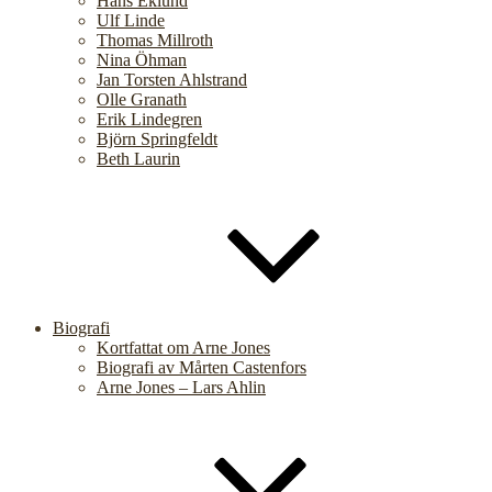
Hans Eklund
Ulf Linde
Thomas Millroth
Nina Öhman
Jan Torsten Ahlstrand
Olle Granath
Erik Lindegren
Björn Springfeldt
Beth Laurin
Biografi
Kortfattat om Arne Jones
Biografi av Mårten Castenfors
Arne Jones – Lars Ahlin