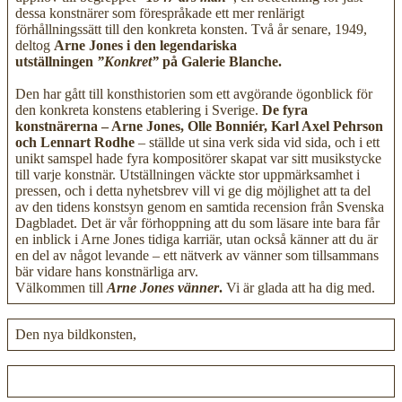
dessa konstnärer som förespråkade ett mer renlärigt
förhållningssätt till den konkreta konsten. Två år senare, 1949,
deltog
Arne Jones i den legendariska
utställningen
”Konkret”
på Galerie Blanche.
Den har gått till konsthistorien som ett avgörande ögonblick för
den konkreta konstens etablering i Sverige.
De fyra
konstnärerna – Arne Jones, Olle Bonniér, Karl Axel Pehrson
och Lennart Rodhe
– ställde ut sina verk sida vid sida, och i ett
unikt samspel hade fyra kompositörer skapat var sitt musikstycke
till varje konstnär. Utställningen väckte stor uppmärksamhet i
pressen, och i detta nyhetsbrev vill vi ge dig möjlighet att ta del
av den tidens konstsyn genom en samtida recension från Svenska
Dagbladet. Det är vår förhoppning att du som läsare inte bara får
en inblick i Arne Jones tidiga karriär, utan också känner att du är
en del av något levande – ett nätverk av vänner som tillsammans
bär vidare hans konstnärliga arv.
Välkommen till
Arne Jones vänner
.
Vi är glada att ha dig med.
Den nya bildkonsten,