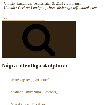
Christer Lundgren, Tegnérgatan 3, 21612 Limhamn
Kontakt: Christer Lundgren; christer.b.lundgren@outlook.com
Sök
efter:
Sök
Några offentliga skulpturer
Mänsklig byggnad, Luleå
Ställbart Universum, Göteborg
Spiral åtbörd, Norrköping