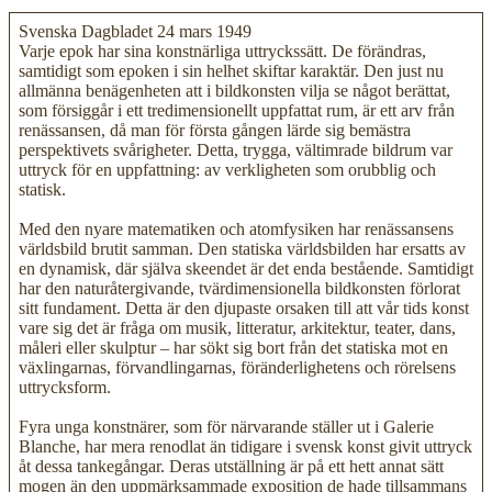
Svenska Dagbladet 24 mars 1949
Varje epok har sina konstnärliga uttryckssätt. De förändras,
samtidigt som epoken i sin helhet skiftar karaktär. Den just nu
allmänna benägenheten att i bildkonsten vilja se något berättat,
som försiggår i ett tredimensionellt uppfattat rum, är ett arv från
renässansen, då man för första gången lärde sig bemästra
perspektivets svårigheter. Detta, trygga, vältimrade bildrum var
uttryck för en uppfattning: av verkligheten som orubblig och
statisk.
Med den nyare matematiken och atomfysiken har renässansens
världsbild brutit samman. Den statiska världsbilden har ersatts av
en dynamisk, där själva skeendet är det enda bestående. Samtidigt
har den naturåtergivande, tvärdimensionella bildkonsten förlorat
sitt fundament. Detta är den djupaste orsaken till att vår tids konst
vare sig det är fråga om musik, litteratur, arkitektur, teater, dans,
måleri eller skulptur – har sökt sig bort från det statiska mot en
växlingarnas, förvandlingarnas, föränderlighetens och rörelsens
uttrycksform.
Fyra unga konstnärer, som för närvarande ställer ut i Galerie
Blanche, har mera renodlat än tidigare i svensk konst givit uttryck
åt dessa tankegångar. Deras utställning är på ett hett annat sätt
mogen än den uppmärksammade exposition de hade tillsammans