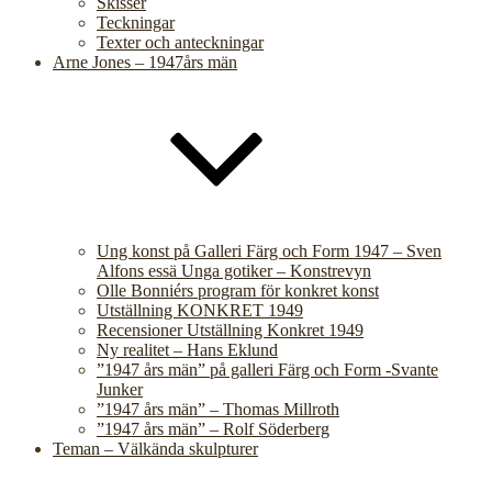
Skisser
Teckningar
Texter och anteckningar
Arne Jones – 1947års män
Ung konst på Galleri Färg och Form 1947 – Sven
Alfons essä Unga gotiker – Konstrevyn
Olle Bonniérs program för konkret konst
Utställning KONKRET 1949
Recensioner Utställning Konkret 1949
Ny realitet – Hans Eklund
”1947 års män” på galleri Färg och Form -Svante
Junker
”1947 års män” – Thomas Millroth
”1947 års män” – Rolf Söderberg
Teman – Välkända skulpturer