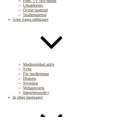
Film, TV och musik
Utmärkelser
Övrigt material
Studiematerial
Arne Jones-sällskapet
Medlemsblad arkiv
Syfte
För medlemmar
Historia
Styrelsen
Webansvarig
Integritetspolicy
In other languages