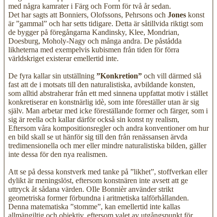
med några kamrater i Färg och Form för två år sedan.
Det har sagts att Bonniers, Olofssons, Pehrsons och
Jones
konst
är ”gammal” och har setts tidigare. Detta är såtillvida riktigt som
de bygger på föregångarna Kandinsky, Klee, Mondrian,
Doesburg, Moholy-Nagy och många andra. De påstådda
likheterna med exempelvis kubismen från tiden för förra
världskriget existerar emellertid inte.
De fyra kallar sin utställning
”Konkretion”
och vill därmed slå
fast att de i motsats till den naturalistiska, avbildande konsten,
som alltid abstraherar från ett med sinnena uppfattat motiv i stället
konkretiserar en konstnärlig idè, som inte föreställer utan är sig
själv. Man arbetar med icke föreställande former och färger, som i
sig är reella och kallar därför också sin konst ny realism,
Eftersom våra kompositionsregler och andra konventioner om hur
en bild skall se ut hänför sig till den från renässansen ärvda
tredimensionella och mer eller mindre naturalistiska bilden, gäller
inte dessa för den nya realismen.
Att se på dessa konstverk med tanke på ”likhet”, stoffverkan eller
dylikt är meningslöst, eftersom konstnären inte avsett att ge
uttryck åt sådana värden. OIle Bonnièr använder strikt
geometriska former förbundna i aritmetiska talförhållanden.
Denna matematiska ”stomme”, kan emellertid inte kallas
allmängiltig och objektiv, eftersom valet av utgångspunkt för