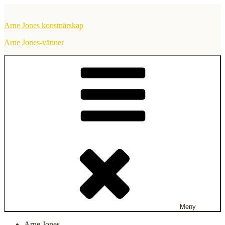
Hoppa
till
Arne Jones konstnärskap
innehåll
Arne Jones-vänner
Meny
Arne Jones