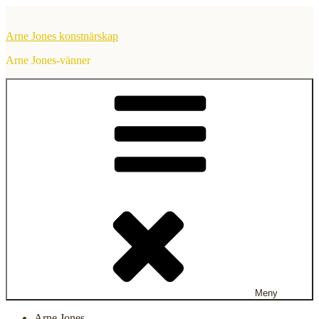
Hoppa
till
Arne Jones konstnärskap
innehåll
Arne Jones-vänner
Meny
Arne Jones