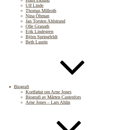
Hans Eklund
Ulf Linde
Thomas Millroth
Nina Öhman
Jan Torsten Ahlstrand
Olle Granath
Erik Lindegren
Björn Springfeldt
Beth Laurin
Biografi
Kortfattat om Arne Jones
Biografi av Mårten Castenfors
Arne Jones – Lars Ahlin