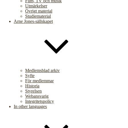
Film, TV och musik
Utmärkelser
Övrigt material
Studiematerial
Arne Jones-sällskapet
Medlemsblad arkiv
Syfte
För medlemmar
Historia
Styrelsen
Webansvarig
Integritetspolicy
In other languages