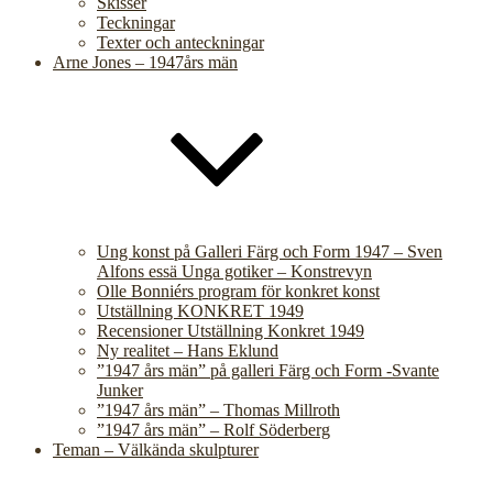
Skisser
Teckningar
Texter och anteckningar
Arne Jones – 1947års män
Ung konst på Galleri Färg och Form 1947 – Sven
Alfons essä Unga gotiker – Konstrevyn
Olle Bonniérs program för konkret konst
Utställning KONKRET 1949
Recensioner Utställning Konkret 1949
Ny realitet – Hans Eklund
”1947 års män” på galleri Färg och Form -Svante
Junker
”1947 års män” – Thomas Millroth
”1947 års män” – Rolf Söderberg
Teman – Välkända skulpturer