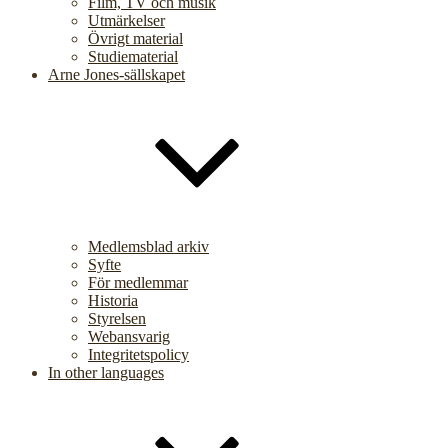
Film, TV och musik
Utmärkelser
Övrigt material
Studiematerial
Arne Jones-sällskapet
Medlemsblad arkiv
Syfte
För medlemmar
Historia
Styrelsen
Webansvarig
Integritetspolicy
In other languages