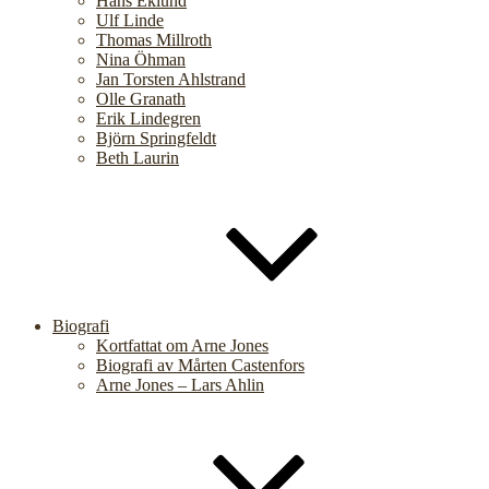
Hans Eklund
Ulf Linde
Thomas Millroth
Nina Öhman
Jan Torsten Ahlstrand
Olle Granath
Erik Lindegren
Björn Springfeldt
Beth Laurin
Biografi
Kortfattat om Arne Jones
Biografi av Mårten Castenfors
Arne Jones – Lars Ahlin