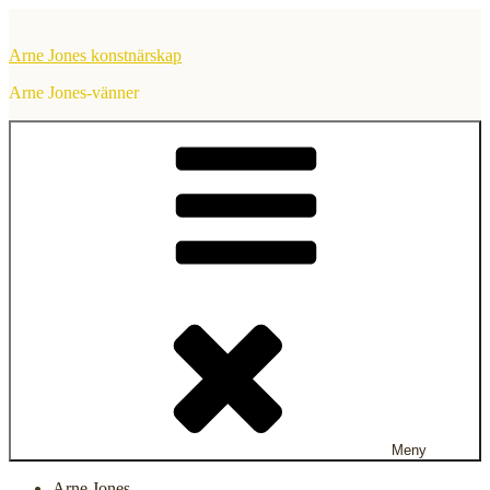
Hoppa
till
Arne Jones konstnärskap
innehåll
Arne Jones-vänner
Meny
Arne Jones