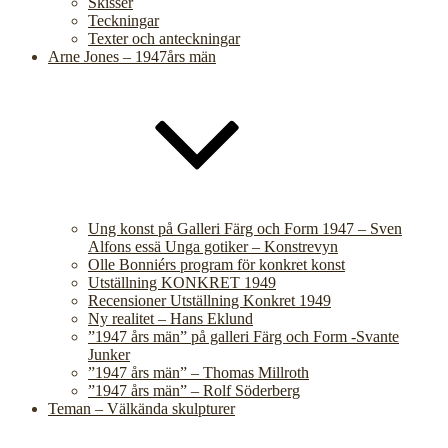
Skisser
Teckningar
Texter och anteckningar
Arne Jones – 1947års män
Ung konst på Galleri Färg och Form 1947 – Sven
Alfons essä Unga gotiker – Konstrevyn
Olle Bonniérs program för konkret konst
Utställning KONKRET 1949
Recensioner Utställning Konkret 1949
Ny realitet – Hans Eklund
”1947 års män” på galleri Färg och Form -Svante
Junker
”1947 års män” – Thomas Millroth
”1947 års män” – Rolf Söderberg
Teman – Välkända skulpturer