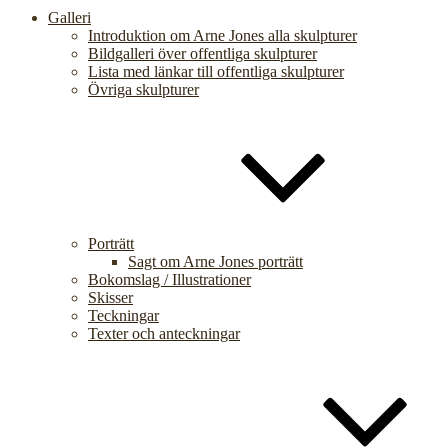
Galleri
Introduktion om Arne Jones alla skulpturer
Bildgalleri över offentliga skulpturer
Lista med länkar till offentliga skulpturer
Övriga skulpturer
Porträtt
Sagt om Arne Jones porträtt
Bokomslag / Illustrationer
Skisser
Teckningar
Texter och anteckningar