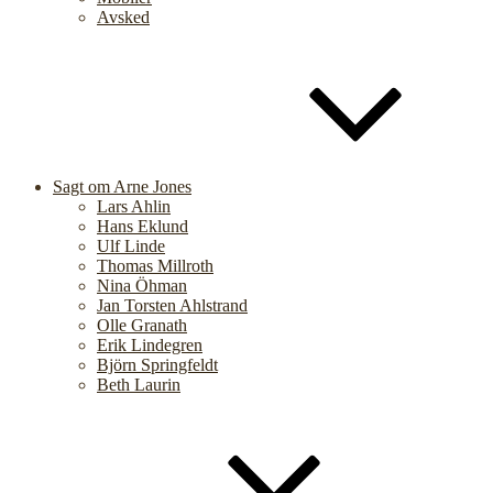
Avsked
Sagt om Arne Jones
Lars Ahlin
Hans Eklund
Ulf Linde
Thomas Millroth
Nina Öhman
Jan Torsten Ahlstrand
Olle Granath
Erik Lindegren
Björn Springfeldt
Beth Laurin