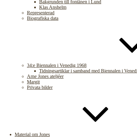
Bakgrunden till fontänen i Lund
Klas Anshelm
Representerad
Biografiska data
34:e Biennalen i Venedig 1968
Tidningsartiklar i samband med Biennalen i Vened
Arne Jones ateljéer
Margit
Privata bilder
Material om Jones