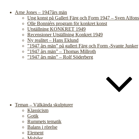
Arne Jones – 1947års män
Ung konst på Galleri Färg och Form 1947 – Sven Alfons
Olle Bonniérs program för konkret konst
Utställning KONKRET 1949
Recensioner Utställning Konkret 1949
Ny realitet – Hans Eklund
”1947 års män” på galleri Färg och Form -Svante Junker
”1947 års män” – Thomas Millroth
”1947 års män” – Rolf Söderberg
Teman – Välkända skulpturer
Klassicism
Gotik
Rummets tematik
Balans i rörelse
Element
Mobiler