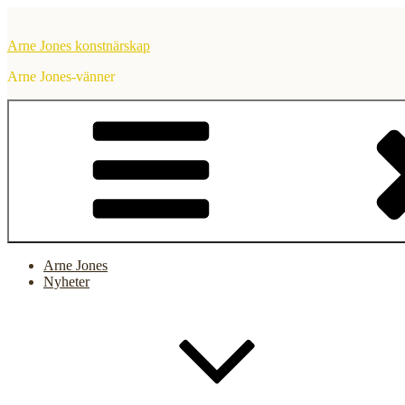
Hoppa
till
Arne Jones konstnärskap
innehåll
Arne Jones-vänner
Arne Jones
Nyheter