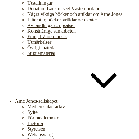
Utställningar
Donation Länsmuseet Västernorrland
Några viktiga böcker och artiklar om Arne Jones.
Litteratur, böcker, artiklar och texter
Avhandlingar/Uppsatser
Konstnärliga samarbeten
Film, TV och musik
Utmärkelser
Övrigt material
Studiematerial
Arne Jones-sällskapet
Medlemsblad arkiv
Syfte
För medlemmar
Historia
Styrelsen
Webansvarig