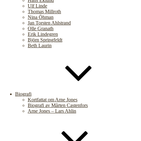
Hans Eklund
Ulf Linde
Thomas Millroth
Nina Öhman
Jan Torsten Ahlstrand
Olle Granath
Erik Lindegren
Björn Springfeldt
Beth Laurin
Biografi
Kortfattat om Arne Jones
Biografi av Mårten Castenfors
Arne Jones – Lars Ahlin