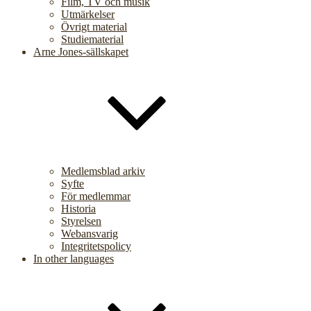
Film, TV och musik
Utmärkelser
Övrigt material
Studiematerial
Arne Jones-sällskapet
Medlemsblad arkiv
Syfte
För medlemmar
Historia
Styrelsen
Webansvarig
Integritetspolicy
In other languages