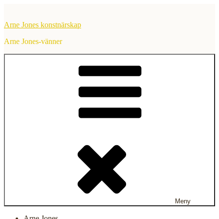
Hoppa
till
Arne Jones konstnärskap
innehåll
Arne Jones-vänner
Meny
Arne Jones