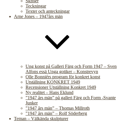
Skisser
Teckningar
Texter och anteckningar
Arne Jones – 1947års män
Ung konst på Galleri Färg och Form 1947 – Sven
Alfons essä Unga gotiker – Konstrevyn
Olle Bonniérs program för konkret konst
Utställning KONKRET 1949
Recensioner Utställning Konkret 1949
Ny realitet – Hans Eklund
”1947 års män” på galleri Färg och Form -Svante
Junker
”1947 års män” – Thomas Millroth
”1947 års män” – Rolf Söderberg
Teman – Välkända skulpturer