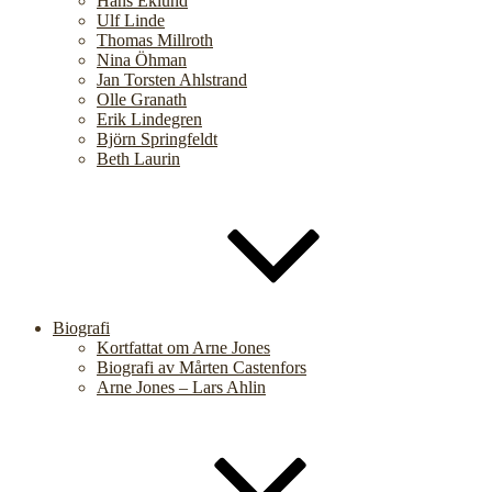
Hans Eklund
Ulf Linde
Thomas Millroth
Nina Öhman
Jan Torsten Ahlstrand
Olle Granath
Erik Lindegren
Björn Springfeldt
Beth Laurin
Biografi
Kortfattat om Arne Jones
Biografi av Mårten Castenfors
Arne Jones – Lars Ahlin