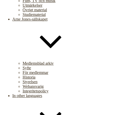
Film, TV och musik
Utmärkelser
Övrigt material
Studiematerial
Arne Jones-sällskapet
Medlemsblad arkiv
Syfte
För medlemmar
Historia
Styrelsen
Webansvarig
Integritetspolicy
In other languages