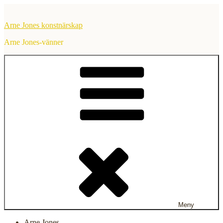
Hoppa
till
Arne Jones konstnärskap
innehåll
Arne Jones-vänner
Meny
Arne Jones