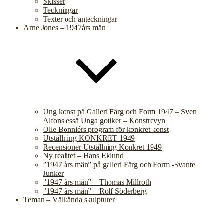
Skisser
Teckningar
Texter och anteckningar
Arne Jones – 1947års män
Ung konst på Galleri Färg och Form 1947 – Sven
Alfons essä Unga gotiker – Konstrevyn
Olle Bonniérs program för konkret konst
Utställning KONKRET 1949
Recensioner Utställning Konkret 1949
Ny realitet – Hans Eklund
”1947 års män” på galleri Färg och Form -Svante
Junker
”1947 års män” – Thomas Millroth
”1947 års män” – Rolf Söderberg
Teman – Välkända skulpturer