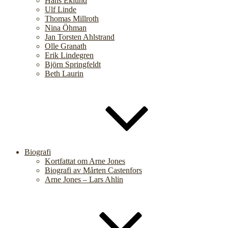
Hans Eklund
Ulf Linde
Thomas Millroth
Nina Öhman
Jan Torsten Ahlstrand
Olle Granath
Erik Lindegren
Björn Springfeldt
Beth Laurin
Biografi
Kortfattat om Arne Jones
Biografi av Mårten Castenfors
Arne Jones – Lars Ahlin