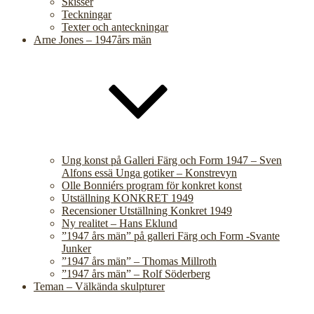
Skisser
Teckningar
Texter och anteckningar
Arne Jones – 1947års män
Ung konst på Galleri Färg och Form 1947 – Sven
Alfons essä Unga gotiker – Konstrevyn
Olle Bonniérs program för konkret konst
Utställning KONKRET 1949
Recensioner Utställning Konkret 1949
Ny realitet – Hans Eklund
”1947 års män” på galleri Färg och Form -Svante
Junker
”1947 års män” – Thomas Millroth
”1947 års män” – Rolf Söderberg
Teman – Välkända skulpturer