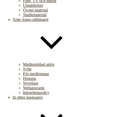
Film, TV och musik
Utmärkelser
Övrigt material
Studiematerial
Arne Jones-sällskapet
Medlemsblad arkiv
Syfte
För medlemmar
Historia
Styrelsen
Webansvarig
Integritetspolicy
In other languages