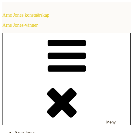
Hoppa
till
Arne Jones konstnärskap
innehåll
Arne Jones-vänner
Meny
Arne Jones