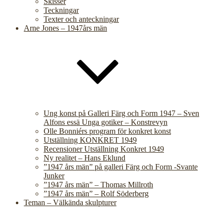
Skisser
Teckningar
Texter och anteckningar
Arne Jones – 1947års män
Ung konst på Galleri Färg och Form 1947 – Sven
Alfons essä Unga gotiker – Konstrevyn
Olle Bonniérs program för konkret konst
Utställning KONKRET 1949
Recensioner Utställning Konkret 1949
Ny realitet – Hans Eklund
”1947 års män” på galleri Färg och Form -Svante
Junker
”1947 års män” – Thomas Millroth
”1947 års män” – Rolf Söderberg
Teman – Välkända skulpturer