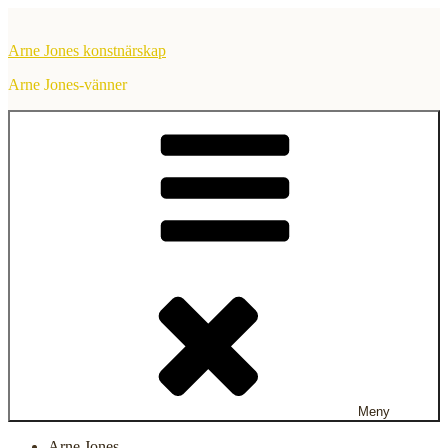
Hoppa
till
Arne Jones konstnärskap
innehåll
Arne Jones-vänner
Meny
Arne Jones