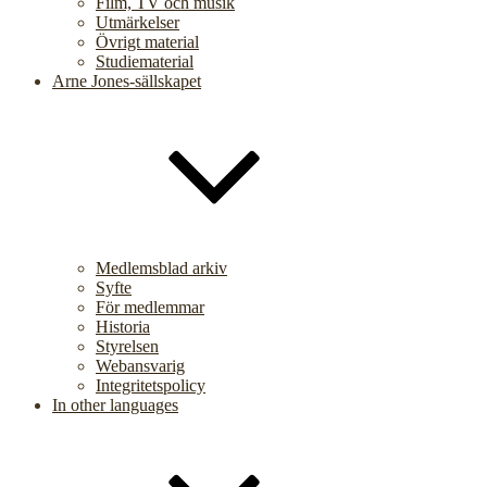
Film, TV och musik
Utmärkelser
Övrigt material
Studiematerial
Arne Jones-sällskapet
Medlemsblad arkiv
Syfte
För medlemmar
Historia
Styrelsen
Webansvarig
Integritetspolicy
In other languages