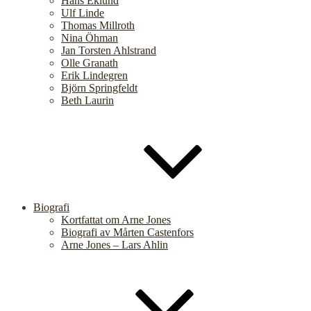
Hans Eklund
Ulf Linde
Thomas Millroth
Nina Öhman
Jan Torsten Ahlstrand
Olle Granath
Erik Lindegren
Björn Springfeldt
Beth Laurin
Biografi
Kortfattat om Arne Jones
Biografi av Mårten Castenfors
Arne Jones – Lars Ahlin